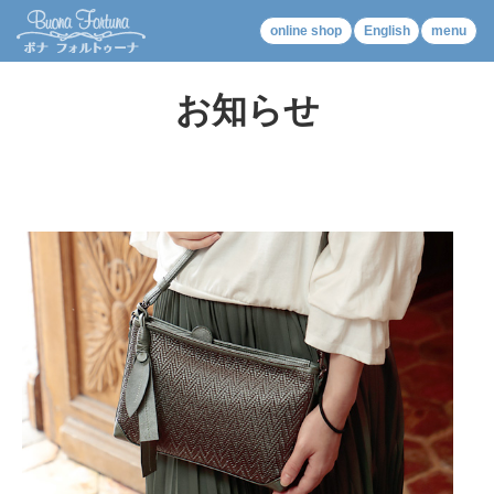
NEWS
online shop
English
menu
お知らせ