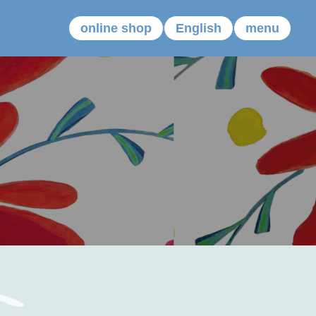
online shop
English
menu