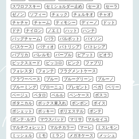
スワロフスキー
セミショルダー止め
セーヌ
セーラ
ゼノン
ソフィー
チェック
チェルキオ
チャオ
チャチャ
チャーム
ティモシー
ディーノ
ドット
ドナ
ナイロン
ノエミ
ハット
ハンナ
バッグチャーム
バラ
バルボット
パイソン
パスケース
パティオ
パトリシア
パトレシア
パプリカ
パレルモ
パープル
ピアット
ピオラ
ピックスエード
ピッコロ
ピンク
ファブリ
フォレスタ
フォンテ
フラグメントケース
フラワーベース
ブルー
ブルーグリーン
ブルーノ
ブルーミング
ブローニュ
プレゼント
ベガ
ベリー
ベージュ
ペタロ
ペルル
ペンケース
ボスコ
ボタニカル
ボックス束入れ
ボンボン
ポイス
ポシェット
ポッキー
ポリエステル
ポンテ
ポンテ･ルナ
マウスパッド
マリサ
マルセイユ
マルチウォレット
マルチカラー
マーレ
ミスレモン
ミッシェル
ミモ
ミラン
メガネケース
メッシュ