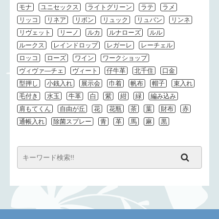
モナ
ユニセックス
ライトグリーン
ラテ
ラメ
リッコ
リネア
リボン
リュック
リュバン
リンネ
リヴェット
リーノ
ルカ
ルナローズ
ルル
ルークス
レインドロップ
レガーレ
レーチェル
ロッコ
ローズ
ワイン
ワークショップ
ヴィヴァ―チェ
ヴィート
仔牛革
北千住
口金
型押し
小銭入れ
展示会
巾着
帆布
帽子
束入れ
毛付き
水玉
牛革
白
紫
紺
緑
編み込み
肩もてくん
自由が丘
花
花瓶
茶
葉
財布
赤
通帳入れ
除菌スプレー
青
革
馬
麻
黒