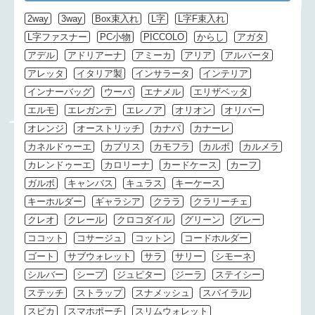
2way
3way
Box束入れ
L字
L字F束入れ
L字ファスナー
PC小物
PICCOLO
からし
アガタ
アデル
アドリアーナ
アミーカ
アリア
アルバータ
アレッタ
イタリア製
インサラータ
インテリア
インナーバッグ
ウーバ
エナメル
エリザベッタ
エルモ
エレガンテ
エレノア
オリオン
オリバー
オレンジ
オーストリッチ
カナパ
カナーレ
カネルドゥーエ
カプリス
カモフラ
カルボ
カルメラ
カレンドゥーエ
カロリーナ
カードケース
カーフ
ガルボ
キャンバス
キュラス
キーケース
キーホルダー
ギャラシア
クララ
クラリーチェ
クレオ
クレール
クロコダイル
グリーン
グレー
ココット
コサージュ
コットン
コードホルダー
ゴート
サブウォレット
サラ
サリー
シモーネ
シルバー
シープ
ジュピター
ジーラ
ステイシー
ステッチ
ストラップ
スナメッシュ
スパイラル
スピカ
スマホポーチ
スリムウォレット