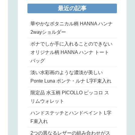
最近の記事
華やかなボタニカル柄 HANNA ハンナ
2wayショルダー
ボナでしか手に入れることのできない
オリジナル柄 HANNA ハンナ トート
バッグ
淡い水彩画のような濃淡が美しい
Ponte Luna ポンテ・ルナ L字F束入れ
限定品 水玉柄 PICOLLO ピッコロ ス
リムウォレット
ハンドステッチとハンドペイント L字
F束入れ
2つの異なるレザーの組み合わせがス