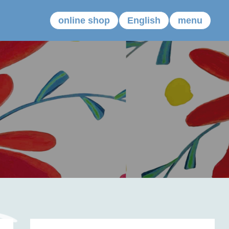
online shop
English
menu