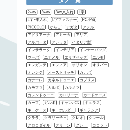
タグ一覧
2way
3way
Box束入れ
L字
L字F束入れ
L字ファスナー
PC小物
PICCOLO
からし
アガタ
アデル
アドリアーナ
アミーカ
アリア
アルバータ
アレッタ
イタリア製
インサラータ
インテリア
インナーバッグ
ウーバ
エナメル
エリザベッタ
エルモ
エレガンテ
エレノア
オリオン
オリバー
オレンジ
オーストリッチ
カナパ
カナーレ
カネルドゥーエ
カプリス
カモフラ
カルボ
カルメラ
カレンドゥーエ
カロリーナ
カードケース
カーフ
ガルボ
キャンバス
キュラス
キーケース
キーホルダー
ギャラシア
クララ
クラリーチェ
クレオ
クレール
クロコダイル
グリーン
グレー
ココット