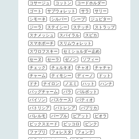
コサージュ
コットン
コードホルダー
ゴート
サブウォレット
サラ
サリー
シモーネ
シルバー
シープ
ジュピター
ジーラ
ステイシー
ステッチ
ストラップ
スナメッシュ
スパイラル
スピカ
スマホポーチ
スリムウォレット
スワロフスキー
セミショルダー止め
セーヌ
セーラ
ゼノン
ソフィー
チェック
チェルキオ
チャオ
チャチャ
チャーム
ティモシー
ディーノ
ドット
ドナ
ナイロン
ノエミ
ハット
ハンナ
バッグチャーム
バラ
バルボット
パイソン
パスケース
パティオ
パトリシア
パトレシア
パプリカ
パレルモ
パープル
ピアット
ピオラ
ピックスエード
ピッコロ
ピンク
ファブリ
フォレスタ
フォンテ