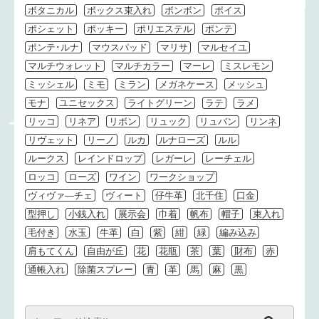
ボタニカル
ボックス束入れ
ボンボン
ポイス
ポシェット
ポッキー
ポリエステル
ポンテ
ポンテ･ルナ
マウスパッド
マリサ
マルセイユ
マルチウォレット
マルチカラー
マーレ
ミスレモン
ミッシェル
ミモ
ミラン
メガネケース
メッシュ
モナ
ユニセックス
ライトグリーン
ラテ
ラメ
リッコ
リネア
リボン
リュック
リュバン
リンネ
リヴェット
リーノ
ルカ
ルナローズ
ルル
ルークス
レインドロップ
レガーレ
レーチェル
ロッコ
ローズ
ワイン
ワークショップ
ヴィヴァ―チェ
ヴィート
仔牛革
北千住
口金
型押し
小銭入れ
展示会
巾着
帆布
帽子
束入れ
毛付き
水玉
牛革
白
紫
紺
緑
編み込み
肩もてくん
自由が丘
花
花瓶
茶
葉
財布
赤
通帳入れ
除菌スプレー
青
革
馬
麻
黒