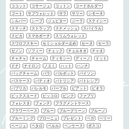
ココット
コサージュ
コットン
コードホルダー
ゴート
サブウォレット
サラ
サリー
シモーネ
シルバー
シープ
ジュピター
ジーラ
ステイシー
ステッチ
ストラップ
スナメッシュ
スパイラル
スピカ
スマホポーチ
スリムウォレット
スワロフスキー
セミショルダー止め
セーヌ
セーラ
ゼノン
ソフィー
チェック
チェルキオ
チャオ
チャチャ
チャーム
ティモシー
ディーノ
ドット
ドナ
ナイロン
ノエミ
ハット
ハンナ
バッグチャーム
バラ
バルボット
パイソン
パスケース
パティオ
パトリシア
パトレシア
パプリカ
パレルモ
パープル
ピアット
ピオラ
ピックスエード
ピッコロ
ピンク
ファブリ
フォレスタ
フォンテ
フラグメントケース
フラワーベース
ブルー
ブルーグリーン
ブルーノ
ブルーミング
ブローニュ
プレゼント
ベガ
ベリー
ベージュ
ペタロ
ペルル
ペンケース
ボスコ