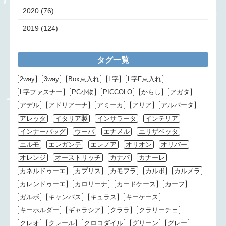
2020
(76)
2019
(124)
タグ一覧
2way
3way
Box束入れ
L字
L字F束入れ
L字ファスナー
PC小物
PICCOLO
からし
アガタ
アデル
アドリアーナ
アミーカ
アリア
アルバータ
アレッタ
イタリア製
インサラータ
インテリア
インナーバッグ
ウーバ
エナメル
エリザベッタ
エルモ
エレガンテ
エレノア
オリオン
オリバー
オレンジ
オーストリッチ
カナパ
カナーレ
カネルドゥーエ
カプリス
カモフラ
カルボ
カルメラ
カレンドゥーエ
カロリーナ
カードケース
カーフ
ガルボ
キャンバス
キュラス
キーケース
キーホルダー
ギャラシア
クララ
クラリーチェ
クレオ
クレール
クロコダイル
グリーン
グレー