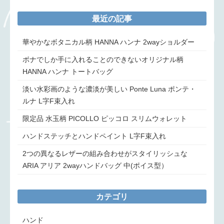
最近の記事
華やかなボタニカル柄 HANNA ハンナ 2wayショルダー
ボナでしか手に入れることのできないオリジナル柄
HANNA ハンナ トートバッグ
淡い水彩画のような濃淡が美しい Ponte Luna ポンテ・
ルナ L字F束入れ
限定品 水玉柄 PICOLLO ピッコロ スリムウォレット
ハンドステッチとハンドペイント L字F束入れ
2つの異なるレザーの組み合わせがスタイリッシュな
ARIA アリア 2wayハンドバッグ 中(ポイス型）
カテゴリ
ハンド