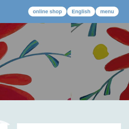
online shop
English
menu