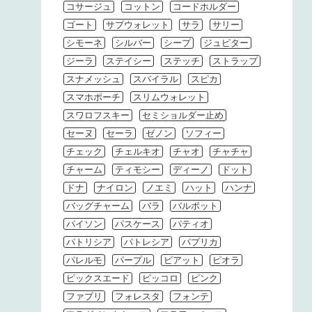
コサージュ
コットン
コードホルダー
ゴート
サブウォレット
サラ
サリー
シモーネ
シルバー
シープ
ジュピター
ジーラ
ステイシー
ステッチ
ストラップ
スナメッシュ
スパイラル
スピカ
スマホポーチ
スリムウォレット
スワロフスキー
セミショルダー止め
セーヌ
セーラ
ゼノン
ソフィー
チェック
チェルキオ
チャオ
チャチャ
チャーム
ティモシー
ディーノ
ドット
ドナ
ナイロン
ノエミ
ハット
ハンナ
バッグチャーム
バラ
バルボット
パイソン
パスケース
パティオ
パトリシア
パトレシア
パプリカ
パレルモ
パープル
ピアット
ピオラ
ピックスエード
ピッコロ
ピンク
ファブリ
フォレスタ
フォンテ