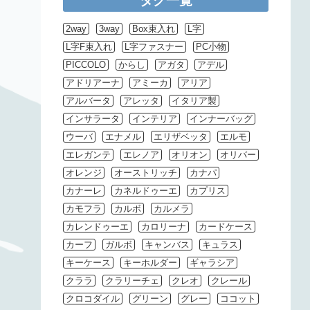
タグ一覧
2way
3way
Box束入れ
L字
L字F束入れ
L字ファスナー
PC小物
PICCOLO
からし
アガタ
アデル
アドリアーナ
アミーカ
アリア
アルバータ
アレッタ
イタリア製
インサラータ
インテリア
インナーバッグ
ウーバ
エナメル
エリザベッタ
エルモ
エレガンテ
エレノア
オリオン
オリバー
オレンジ
オーストリッチ
カナパ
カナーレ
カネルドゥーエ
カプリス
カモフラ
カルボ
カルメラ
カレンドゥーエ
カロリーナ
カードケース
カーフ
ガルボ
キャンバス
キュラス
キーケース
キーホルダー
ギャラシア
クララ
クラリーチェ
クレオ
クレール
クロコダイル
グリーン
グレー
ココット