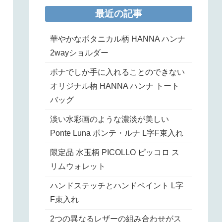
最近の記事
華やかなボタニカル柄 HANNA ハンナ
2wayショルダー
ボナでしか手に入れることのできない
オリジナル柄 HANNA ハンナ トート
バッグ
淡い水彩画のような濃淡が美しい
Ponte Luna ポンテ・ルナ L字F束入れ
限定品 水玉柄 PICOLLO ピッコロ ス
リムウォレット
ハンドステッチとハンドペイント L字
F束入れ
2つの異なるレザーの組み合わせがス