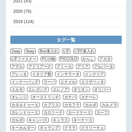
2021
(43)
2020
(76)
2019
(124)
タグ一覧
2way
3way
Box束入れ
L字
L字F束入れ
L字ファスナー
PC小物
PICCOLO
からし
アガタ
アデル
アドリアーナ
アミーカ
アリア
アルバータ
アレッタ
イタリア製
インサラータ
インテリア
インナーバッグ
ウーバ
エナメル
エリザベッタ
エルモ
エレガンテ
エレノア
オリオン
オリバー
オレンジ
オーストリッチ
カナパ
カナーレ
カネルドゥーエ
カプリス
カモフラ
カルボ
カルメラ
カレンドゥーエ
カロリーナ
カードケース
カーフ
ガルボ
キャンバス
キュラス
キーケース
キーホルダー
ギャラシア
クララ
クラリーチェ