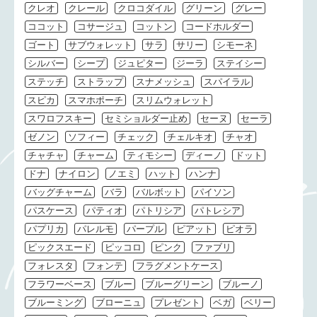
クレオ
クレール
クロコダイル
グリーン
グレー
ココット
コサージュ
コットン
コードホルダー
ゴート
サブウォレット
サラ
サリー
シモーネ
シルバー
シープ
ジュピター
ジーラ
ステイシー
ステッチ
ストラップ
スナメッシュ
スパイラル
スピカ
スマホポーチ
スリムウォレット
スワロフスキー
セミショルダー止め
セーヌ
セーラ
ゼノン
ソフィー
チェック
チェルキオ
チャオ
チャチャ
チャーム
ティモシー
ディーノ
ドット
ドナ
ナイロン
ノエミ
ハット
ハンナ
バッグチャーム
バラ
バルボット
パイソン
パスケース
パティオ
パトリシア
パトレシア
パプリカ
パレルモ
パープル
ピアット
ピオラ
ピックスエード
ピッコロ
ピンク
ファブリ
フォレスタ
フォンテ
フラグメントケース
フラワーベース
ブルー
ブルーグリーン
ブルーノ
ブルーミング
ブローニュ
プレゼント
ベガ
ベリー