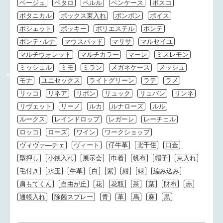
ベージュ
ペタロ
ペルル
ペンケース
ボスコ
ボタニカル
ボックス束入れ
ボンボン
ポイス
ポシェット
ポッキー
ポリエステル
ポンテ
ポンテ･ルナ
マウスパッド
マリサ
マルセイユ
マルチウォレット
マルチカラー
マーレ
ミスレモン
ミッシェル
ミモ
ミラン
メガネケース
メッシュ
モナ
ユニセックス
ライトグリーン
ラテ
ラメ
リッコ
リネア
リボン
リュック
リュバン
リンネ
リヴェット
リーノ
ルカ
ルナローズ
ルル
ルークス
レインドロップ
レガーレ
レーチェル
ロッコ
ローズ
ワイン
ワークショップ
ヴィヴァ―チェ
ヴィート
仔牛革
北千住
口金
型押し
小銭入れ
展示会
巾着
帆布
帽子
束入れ
毛付き
水玉
牛革
白
紫
紺
緑
編み込み
肩もてくん
自由が丘
花
花瓶
茶
葉
財布
赤
通帳入れ
除菌スプレー
青
革
馬
麻
黒