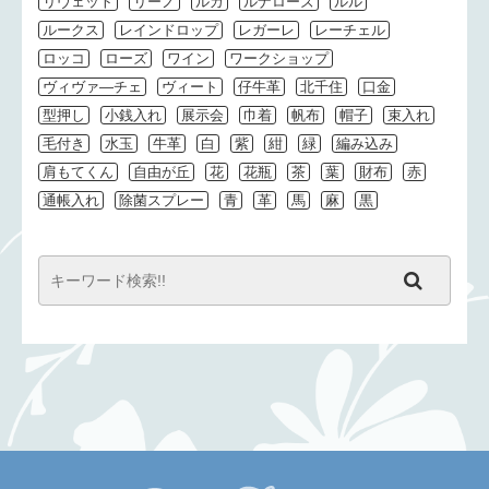
リヴェット
リーノ
ルカ
ルナローズ
ルル
ルークス
レインドロップ
レガーレ
レーチェル
ロッコ
ローズ
ワイン
ワークショップ
ヴィヴァ―チェ
ヴィート
仔牛革
北千住
口金
型押し
小銭入れ
展示会
巾着
帆布
帽子
束入れ
毛付き
水玉
牛革
白
紫
紺
緑
編み込み
肩もてくん
自由が丘
花
花瓶
茶
葉
財布
赤
通帳入れ
除菌スプレー
青
革
馬
麻
黒