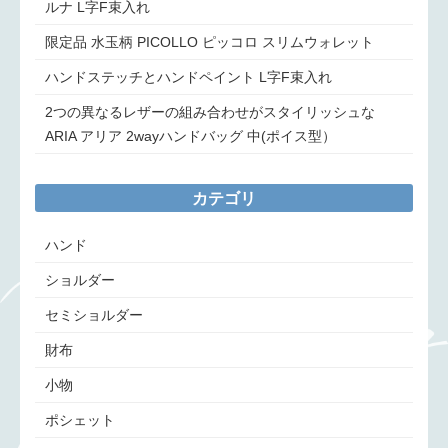
ルナ L字F束入れ
限定品 水玉柄 PICOLLO ピッコロ スリムウォレット
ハンドステッチとハンドペイント L字F束入れ
2つの異なるレザーの組み合わせがスタイリッシュな
ARIA アリア 2wayハンドバッグ 中(ポイス型）
カテゴリ
ハンド
ショルダー
セミショルダー
財布
小物
ポシェット