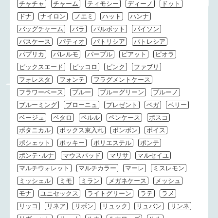
チャチャ
チャーム
ティモシー
ディーノ
ドット
ドナ
ナイロン
ノエミ
ハット
ハンナ
バッグチャーム
バラ
バルボット
パイソン
パスケース
パティオ
パトリシア
パトレシア
パプリカ
パレルモ
パープル
ピアット
ピオラ
ピックスエード
ピッコロ
ピンク
ファブリ
フォレスタ
フォンテ
フラグメントケース
フラワーベース
ブルー
ブルーグリーン
ブルーノ
ブルーミング
ブローニュ
プレゼント
ベガ
ベリー
ベージュ
ペタロ
ペルル
ペンケース
ボスコ
ボタニカル
ボックス束入れ
ボンボン
ポイス
ポシェット
ポッキー
ポリエステル
ポンテ
ポンテ･ルナ
マウスパッド
マリサ
マルセイユ
マルチウォレット
マルチカラー
マーレ
ミスレモン
ミッシェル
ミモ
ミラン
メガネケース
メッシュ
モナ
ユニセックス
ライトグリーン
ラテ
ラメ
リッコ
リネア
リボン
リュック
リュバン
リンネ