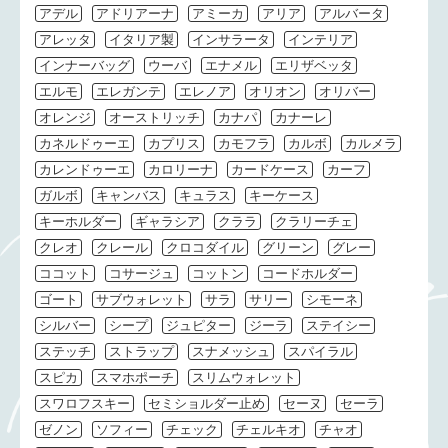
アデル
アドリアーナ
アミーカ
アリア
アルバータ
アレッタ
イタリア製
インサラータ
インテリア
インナーバッグ
ウーバ
エナメル
エリザベッタ
エルモ
エレガンテ
エレノア
オリオン
オリバー
オレンジ
オーストリッチ
カナパ
カナーレ
カネルドゥーエ
カプリス
カモフラ
カルボ
カルメラ
カレンドゥーエ
カロリーナ
カードケース
カーフ
ガルボ
キャンバス
キュラス
キーケース
キーホルダー
ギャラシア
クララ
クラリーチェ
クレオ
クレール
クロコダイル
グリーン
グレー
ココット
コサージュ
コットン
コードホルダー
ゴート
サブウォレット
サラ
サリー
シモーネ
シルバー
シープ
ジュピター
ジーラ
ステイシー
ステッチ
ストラップ
スナメッシュ
スパイラル
スピカ
スマホポーチ
スリムウォレット
スワロフスキー
セミショルダー止め
セーヌ
セーラ
ゼノン
ソフィー
チェック
チェルキオ
チャオ