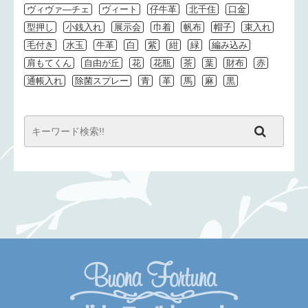
ヴィヴァ―チェ
ヴィート
仔牛革
北千住
口金
型押し
小銭入れ
展示会
巾着
帆布
帽子
束入れ
毛付き
水玉
牛革
白
紫
紺
緑
編み込み
肩もてくん
自由が丘
花
花瓶
茶
葉
財布
赤
通帳入れ
除菌スプレー
青
革
馬
麻
黒