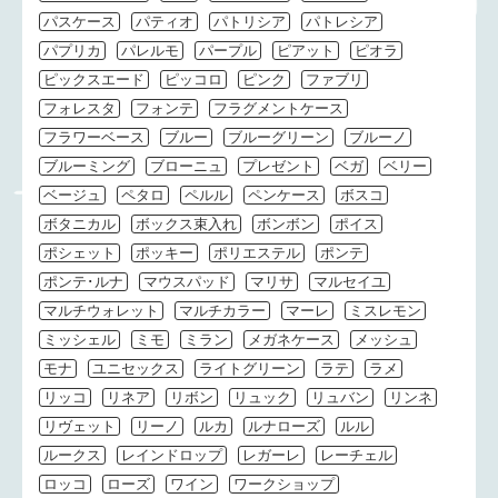
パスケース
パティオ
パトリシア
パトレシア
パプリカ
パレルモ
パープル
ピアット
ピオラ
ピックスエード
ピッコロ
ピンク
ファブリ
フォレスタ
フォンテ
フラグメントケース
フラワーベース
ブルー
ブルーグリーン
ブルーノ
ブルーミング
ブローニュ
プレゼント
ベガ
ベリー
ベージュ
ペタロ
ペルル
ペンケース
ボスコ
ボタニカル
ボックス束入れ
ボンボン
ポイス
ポシェット
ポッキー
ポリエステル
ポンテ
ポンテ･ルナ
マウスパッド
マリサ
マルセイユ
マルチウォレット
マルチカラー
マーレ
ミスレモン
ミッシェル
ミモ
ミラン
メガネケース
メッシュ
モナ
ユニセックス
ライトグリーン
ラテ
ラメ
リッコ
リネア
リボン
リュック
リュバン
リンネ
リヴェット
リーノ
ルカ
ルナローズ
ルル
ルークス
レインドロップ
レガーレ
レーチェル
ロッコ
ローズ
ワイン
ワークショップ