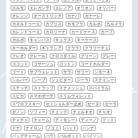
エルモ
エレガンテ
エレノア
オリオン
オリバー
オレンジ
オーストリッチ
カナパ
カナーレ
カネルドゥーエ
カプリス
カモフラ
カルボ
カルメラ
カレンドゥーエ
カロリーナ
カードケース
カーフ
ガルボ
キャンバス
キュラス
キーケース
キーホルダー
ギャラシア
クララ
クラリーチェ
クレオ
クレール
クロコダイル
グリーン
グレー
ココット
コサージュ
コットン
コードホルダー
ゴート
サブウォレット
サラ
サリー
シモーネ
シルバー
シープ
ジュピター
ジーラ
ステイシー
ステッチ
ストラップ
スナメッシュ
スパイラル
スピカ
スマホポーチ
スリムウォレット
スワロフスキー
セミショルダー止め
セーヌ
セーラ
ゼノン
ソフィー
チェック
チェルキオ
チャオ
チャチャ
チャーム
ティモシー
ディーノ
ドット
ドナ
ナイロン
ノエミ
ハット
ハンナ
バッグチャーム
バラ
バルボット
パイソン