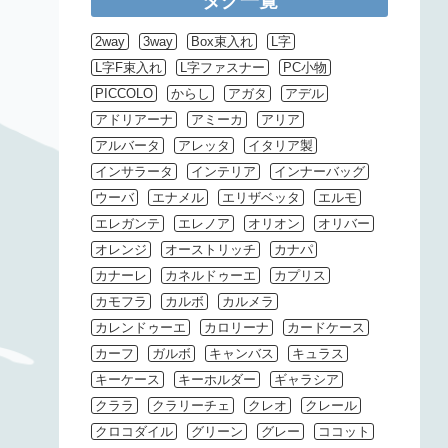
タグ一覧
2way
3way
Box束入れ
L字
L字F束入れ
L字ファスナー
PC小物
PICCOLO
からし
アガタ
アデル
アドリアーナ
アミーカ
アリア
アルバータ
アレッタ
イタリア製
インサラータ
インテリア
インナーバッグ
ウーバ
エナメル
エリザベッタ
エルモ
エレガンテ
エレノア
オリオン
オリバー
オレンジ
オーストリッチ
カナパ
カナーレ
カネルドゥーエ
カプリス
カモフラ
カルボ
カルメラ
カレンドゥーエ
カロリーナ
カードケース
カーフ
ガルボ
キャンバス
キュラス
キーケース
キーホルダー
ギャラシア
クララ
クラリーチェ
クレオ
クレール
クロコダイル
グリーン
グレー
ココット