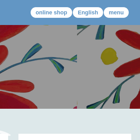
online shop
English
menu