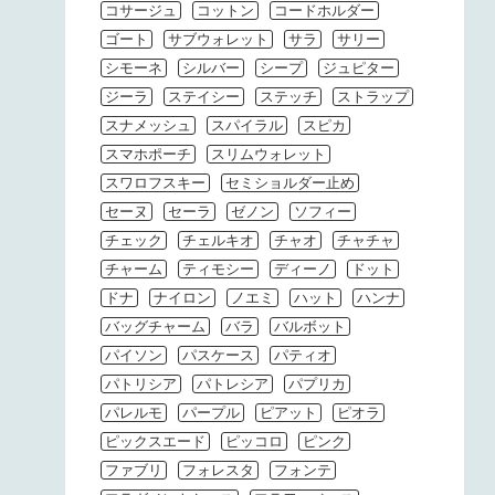
コサージュ
コットン
コードホルダー
ゴート
サブウォレット
サラ
サリー
シモーネ
シルバー
シープ
ジュピター
ジーラ
ステイシー
ステッチ
ストラップ
スナメッシュ
スパイラル
スピカ
スマホポーチ
スリムウォレット
スワロフスキー
セミショルダー止め
セーヌ
セーラ
ゼノン
ソフィー
チェック
チェルキオ
チャオ
チャチャ
チャーム
ティモシー
ディーノ
ドット
ドナ
ナイロン
ノエミ
ハット
ハンナ
バッグチャーム
バラ
バルボット
パイソン
パスケース
パティオ
パトリシア
パトレシア
パプリカ
パレルモ
パープル
ピアット
ピオラ
ピックスエード
ピッコロ
ピンク
ファブリ
フォレスタ
フォンテ