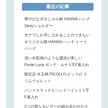
最近の記事
華やかなボタニカル柄 HANNA ハンナ
2wayショルダー
ボナでしか手に入れることのできない
オリジナル柄 HANNA ハンナ トート
バッグ
淡い水彩画のような濃淡が美しい
Ponte Luna ポンテ・ルナ L字F束入れ
限定品 水玉柄 PICOLLO ピッコロ ス
リムウォレット
ハンドステッチとハンドペイント L字
F束入れ
2つの異なるレザーの組み合わせがス