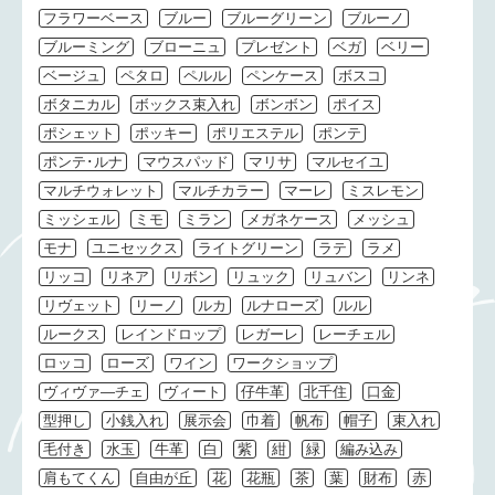
フラワーベース
ブルー
ブルーグリーン
ブルーノ
ブルーミング
ブローニュ
プレゼント
ベガ
ベリー
ベージュ
ペタロ
ペルル
ペンケース
ボスコ
ボタニカル
ボックス束入れ
ボンボン
ポイス
ポシェット
ポッキー
ポリエステル
ポンテ
ポンテ･ルナ
マウスパッド
マリサ
マルセイユ
マルチウォレット
マルチカラー
マーレ
ミスレモン
ミッシェル
ミモ
ミラン
メガネケース
メッシュ
モナ
ユニセックス
ライトグリーン
ラテ
ラメ
リッコ
リネア
リボン
リュック
リュバン
リンネ
リヴェット
リーノ
ルカ
ルナローズ
ルル
ルークス
レインドロップ
レガーレ
レーチェル
ロッコ
ローズ
ワイン
ワークショップ
ヴィヴァ―チェ
ヴィート
仔牛革
北千住
口金
型押し
小銭入れ
展示会
巾着
帆布
帽子
束入れ
毛付き
水玉
牛革
白
紫
紺
緑
編み込み
肩もてくん
自由が丘
花
花瓶
茶
葉
財布
赤