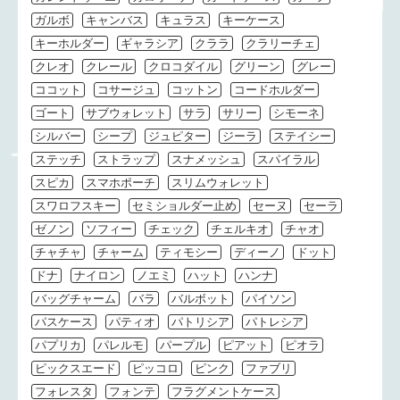
ガルボ
キャンバス
キュラス
キーケース
キーホルダー
ギャラシア
クララ
クラリーチェ
クレオ
クレール
クロコダイル
グリーン
グレー
ココット
コサージュ
コットン
コードホルダー
ゴート
サブウォレット
サラ
サリー
シモーネ
シルバー
シープ
ジュピター
ジーラ
ステイシー
ステッチ
ストラップ
スナメッシュ
スパイラル
スピカ
スマホポーチ
スリムウォレット
スワロフスキー
セミショルダー止め
セーヌ
セーラ
ゼノン
ソフィー
チェック
チェルキオ
チャオ
チャチャ
チャーム
ティモシー
ディーノ
ドット
ドナ
ナイロン
ノエミ
ハット
ハンナ
バッグチャーム
バラ
バルボット
パイソン
パスケース
パティオ
パトリシア
パトレシア
パプリカ
パレルモ
パープル
ピアット
ピオラ
ピックスエード
ピッコロ
ピンク
ファブリ
フォレスタ
フォンテ
フラグメントケース