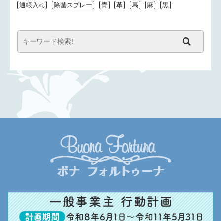
通帳入れ
除菌スプレー
青
革
馬
麻
黒