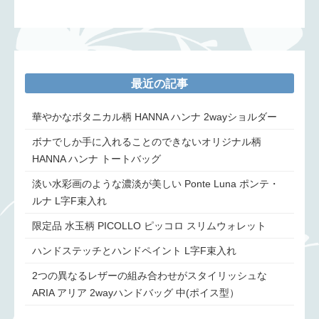
最近の記事
華やかなボタニカル柄 HANNA ハンナ 2wayショルダー
ボナでしか手に入れることのできないオリジナル柄
HANNA ハンナ トートバッグ
淡い水彩画のような濃淡が美しい Ponte Luna ポンテ・
ルナ L字F束入れ
限定品 水玉柄 PICOLLO ピッコロ スリムウォレット
ハンドステッチとハンドペイント L字F束入れ
2つの異なるレザーの組み合わせがスタイリッシュな
ARIA アリア 2wayハンドバッグ 中(ポイス型）