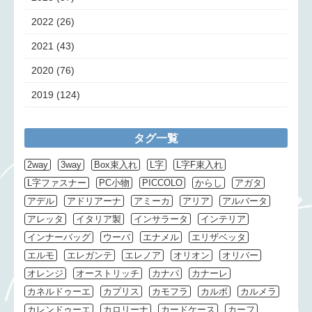
2022
(26)
2021
(43)
2020
(76)
2019
(124)
タグ一覧
2way
3way
Box束入れ
L字
L字F束入れ
L字ファスナー
PC小物
PICCOLO
からし
アガタ
アデル
アドリアーナ
アミーカ
アリア
アルバータ
アレッタ
イタリア製
インサラータ
インテリア
インナーバッグ
ウーバ
エナメル
エリザベッタ
エルモ
エレガンテ
エレノア
オリオン
オリバー
オレンジ
オーストリッチ
カナパ
カナーレ
カネルドゥーエ
カプリス
カモフラ
カルボ
カルメラ
カレンドゥーエ
カロリーナ
カードケース
カーフ