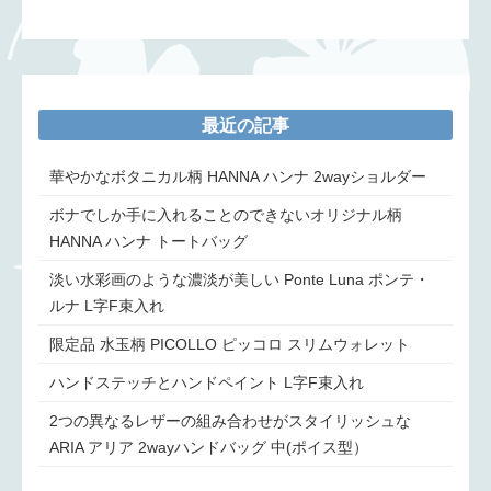
最近の記事
華やかなボタニカル柄 HANNA ハンナ 2wayショルダー
ボナでしか手に入れることのできないオリジナル柄
HANNA ハンナ トートバッグ
淡い水彩画のような濃淡が美しい Ponte Luna ポンテ・
ルナ L字F束入れ
限定品 水玉柄 PICOLLO ピッコロ スリムウォレット
ハンドステッチとハンドペイント L字F束入れ
2つの異なるレザーの組み合わせがスタイリッシュな
ARIA アリア 2wayハンドバッグ 中(ポイス型）