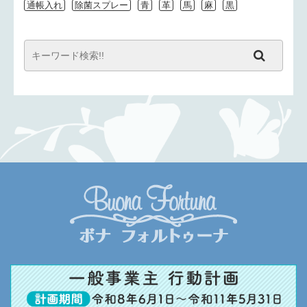
通帳入れ
除菌スプレー
青
革
馬
麻
黒