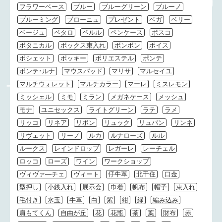
フラワーベース
ブルー
ブルーグリーン
ブルーノ
ブルーミング
ブローニュ
プレゼント
ベガ
ベリー
ベージュ
ペタロ
ペルル
ペンケース
ボスコ
ボタニカル
ボックス束入れ
ボンボン
ポイス
ポシェット
ポッキー
ポリエステル
ポンテ
ポンテ･ルナ
マウスパッド
マリサ
マルセイユ
マルチウォレット
マルチカラー
マーレ
ミスレモン
ミッシェル
ミモ
ミラン
メガネケース
メッシュ
モナ
ユニセックス
ライトグリーン
ラテ
ラメ
リッコ
リネア
リボン
リュック
リュバン
リンネ
リヴェット
リーノ
ルカ
ルナローズ
ルル
ルークス
レインドロップ
レガーレ
レーチェル
ロッコ
ローズ
ワイン
ワークショップ
ヴィヴァ―チェ
ヴィート
仔牛革
北千住
口金
型押し
小銭入れ
展示会
巾着
帆布
帽子
束入れ
毛付き
水玉
牛革
白
紫
紺
緑
編み込み
肩もてくん
自由が丘
花
花瓶
茶
葉
財布
赤