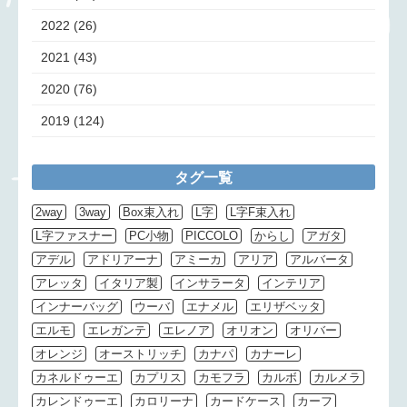
2022
(26)
2021
(43)
2020
(76)
2019
(124)
タグ一覧
2way
3way
Box束入れ
L字
L字F束入れ
L字ファスナー
PC小物
PICCOLO
からし
アガタ
アデル
アドリアーナ
アミーカ
アリア
アルバータ
アレッタ
イタリア製
インサラータ
インテリア
インナーバッグ
ウーバ
エナメル
エリザベッタ
エルモ
エレガンテ
エレノア
オリオン
オリバー
オレンジ
オーストリッチ
カナパ
カナーレ
カネルドゥーエ
カプリス
カモフラ
カルボ
カルメラ
カレンドゥーエ
カロリーナ
カードケース
カーフ