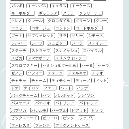
ガルボ
キャンバス
キュラス
キーケース
キーホルダー
ギャラシア
クララ
クラリーチェ
クレオ
クレール
クロコダイル
グリーン
グレー
ココット
コサージュ
コットン
コードホルダー
ゴート
サブウォレット
サラ
サリー
シモーネ
シルバー
シープ
ジュピター
ジーラ
ステイシー
ステッチ
ストラップ
スナメッシュ
スパイラル
スピカ
スマホポーチ
スリムウォレット
スワロフスキー
セミショルダー止め
セーヌ
セーラ
ゼノン
ソフィー
チェック
チェルキオ
チャオ
チャチャ
チャーム
ティモシー
ディーノ
ドット
ドナ
ナイロン
ノエミ
ハット
ハンナ
バッグチャーム
バラ
バルボット
パイソン
パスケース
パティオ
パトリシア
パトレシア
パプリカ
パレルモ
パープル
ピアット
ピオラ
ピックスエード
ピッコロ
ピンク
ファブリ
フォレスタ
フォンテ
フラグメントケース