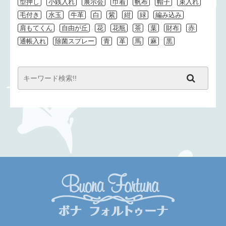
型押し
小銭入れ
展示会
巾着
帆布
帽子
束入れ
毛付き
水玉
牛革
白
紫
紺
緑
編み込み
肩もてくん
自由が丘
花
花瓶
茶
葉
財布
赤
通帳入れ
除菌スプレー
青
革
馬
麻
黒