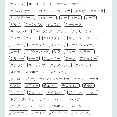
オレンジ
オーストリッチ
カナパ
カナーレ
カネルドゥーエ
カプリス
カモフラ
カルボ
カルメラ
カレンドゥーエ
カロリーナ
カードケース
カーフ
ガルボ
キャンバス
キュラス
キーケース
キーホルダー
ギャラシア
クララ
クラリーチェ
クレオ
クレール
クロコダイル
グリーン
グレー
ココット
コサージュ
コットン
コードホルダー
ゴート
サブウォレット
サラ
サリー
シモーネ
シルバー
シープ
ジュピター
ジーラ
ステイシー
ステッチ
ストラップ
スナメッシュ
スパイラル
スピカ
スマホポーチ
スリムウォレット
スワロフスキー
セミショルダー止め
セーヌ
セーラ
ゼノン
ソフィー
チェック
チェルキオ
チャオ
チャチャ
チャーム
ティモシー
ディーノ
ドット
ドナ
ナイロン
ノエミ
ハット
ハンナ
バッグチャーム
バラ
バルボット
パイソン
パスケース
パティオ
パトリシア
パトレシア