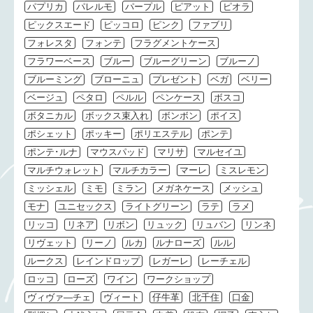
パプリカ
パレルモ
パープル
ピアット
ピオラ
ピックスエード
ピッコロ
ピンク
ファブリ
フォレスタ
フォンテ
フラグメントケース
フラワーベース
ブルー
ブルーグリーン
ブルーノ
ブルーミング
ブローニュ
プレゼント
ベガ
ベリー
ベージュ
ペタロ
ペルル
ペンケース
ボスコ
ボタニカル
ボックス束入れ
ボンボン
ポイス
ポシェット
ポッキー
ポリエステル
ポンテ
ポンテ･ルナ
マウスパッド
マリサ
マルセイユ
マルチウォレット
マルチカラー
マーレ
ミスレモン
ミッシェル
ミモ
ミラン
メガネケース
メッシュ
モナ
ユニセックス
ライトグリーン
ラテ
ラメ
リッコ
リネア
リボン
リュック
リュバン
リンネ
リヴェット
リーノ
ルカ
ルナローズ
ルル
ルークス
レインドロップ
レガーレ
レーチェル
ロッコ
ローズ
ワイン
ワークショップ
ヴィヴァ―チェ
ヴィート
仔牛革
北千住
口金