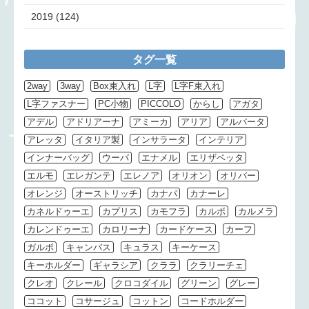
2019
(124)
タグ一覧
2way
3way
Box束入れ
L字
L字F束入れ
L字ファスナー
PC小物
PICCOLO
からし
アガタ
アデル
アドリアーナ
アミーカ
アリア
アルバータ
アレッタ
イタリア製
インサラータ
インテリア
インナーバッグ
ウーバ
エナメル
エリザベッタ
エルモ
エレガンテ
エレノア
オリオン
オリバー
オレンジ
オーストリッチ
カナパ
カナーレ
カネルドゥーエ
カプリス
カモフラ
カルボ
カルメラ
カレンドゥーエ
カロリーナ
カードケース
カーフ
ガルボ
キャンバス
キュラス
キーケース
キーホルダー
ギャラシア
クララ
クラリーチェ
クレオ
クレール
クロコダイル
グリーン
グレー
ココット
コサージュ
コットン
コードホルダー