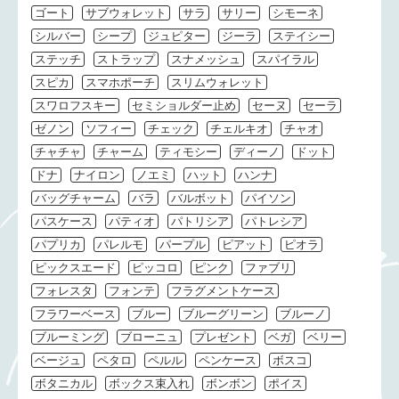
ゴート
サブウォレット
サラ
サリー
シモーネ
シルバー
シープ
ジュピター
ジーラ
ステイシー
ステッチ
ストラップ
スナメッシュ
スパイラル
スピカ
スマホポーチ
スリムウォレット
スワロフスキー
セミショルダー止め
セーヌ
セーラ
ゼノン
ソフィー
チェック
チェルキオ
チャオ
チャチャ
チャーム
ティモシー
ディーノ
ドット
ドナ
ナイロン
ノエミ
ハット
ハンナ
バッグチャーム
バラ
バルボット
パイソン
パスケース
パティオ
パトリシア
パトレシア
パプリカ
パレルモ
パープル
ピアット
ピオラ
ピックスエード
ピッコロ
ピンク
ファブリ
フォレスタ
フォンテ
フラグメントケース
フラワーベース
ブルー
ブルーグリーン
ブルーノ
ブルーミング
ブローニュ
プレゼント
ベガ
ベリー
ベージュ
ペタロ
ペルル
ペンケース
ボスコ
ボタニカル
ボックス束入れ
ボンボン
ポイス