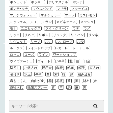
ポシェット
ポッキー
ポリエステル
ポンテ
ポンテ･ルナ
マウスパッド
マリサ
マルセイユ
マルチウォレット
マルチカラー
マーレ
ミスレモン
ミッシェル
ミモ
ミラン
メガネケース
メッシュ
モナ
ユニセックス
ライトグリーン
ラテ
ラメ
リッコ
リネア
リボン
リュック
リュバン
リンネ
リヴェット
リーノ
ルカ
ルナローズ
ルル
ルークス
レインドロップ
レガーレ
レーチェル
ロッコ
ローズ
ワイン
ワークショップ
ヴィヴァ―チェ
ヴィート
仔牛革
北千住
口金
型押し
小銭入れ
展示会
巾着
帆布
帽子
束入れ
毛付き
水玉
牛革
白
紫
紺
緑
編み込み
肩もてくん
自由が丘
花
花瓶
茶
葉
財布
赤
通帳入れ
除菌スプレー
青
革
馬
麻
黒