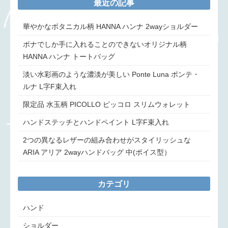
最近の記事
華やかなボタニカル柄 HANNA ハンナ 2wayショルダー
ボナでしか手に入れることのできないオリジナル柄
HANNA ハンナ トートバッグ
淡い水彩画のような濃淡が美しい Ponte Luna ポンテ・
ルナ L字F束入れ
限定品 水玉柄 PICOLLO ピッコロ スリムウォレット
ハンドステッチとハンドペイント L字F束入れ
2つの異なるレザーの組み合わせがスタイリッシュな
ARIA アリア 2wayハンドバッグ 中(ポイス型）
カテゴリ
ハンド
ショルダー