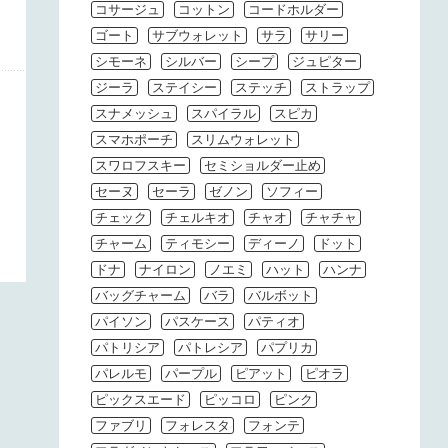
コサージュ
コットン
コードホルダー
ゴート
サブウォレット
サラ
サリー
シモーネ
シルバー
シープ
ジュピター
ジーラ
ステイシー
ステッチ
ストラップ
スナメッシュ
スパイラル
スピカ
スマホポーチ
スリムウォレット
スワロフスキー
セミショルダー止め
セーヌ
セーラ
ゼノン
ソフィー
チェック
チェルキオ
チャオ
チャチャ
チャーム
ティモシー
ディーノ
ドット
ドナ
ナイロン
ノエミ
ハット
ハンナ
バッグチャーム
バラ
バルボット
パイソン
パスケース
パティオ
パトリシア
パトレシア
パプリカ
パレルモ
パープル
ピアット
ピオラ
ピックスエード
ピッコロ
ピンク
ファブリ
フォレスタ
フォンテ