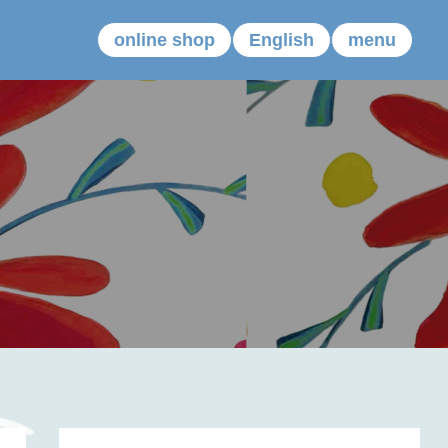
online shop
English
menu