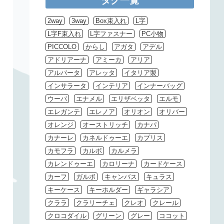
タグ一覧
2way
3way
Box束入れ
L字
L字F束入れ
L字ファスナー
PC小物
PICCOLO
からし
アガタ
アデル
アドリアーナ
アミーカ
アリア
アルバータ
アレッタ
イタリア製
インサラータ
インテリア
インナーバッグ
ウーバ
エナメル
エリザベッタ
エルモ
エレガンテ
エレノア
オリオン
オリバー
オレンジ
オーストリッチ
カナパ
カナーレ
カネルドゥーエ
カプリス
カモフラ
カルボ
カルメラ
カレンドゥーエ
カロリーナ
カードケース
カーフ
ガルボ
キャンバス
キュラス
キーケース
キーホルダー
ギャラシア
クララ
クラリーチェ
クレオ
クレール
クロコダイル
グリーン
グレー
ココット