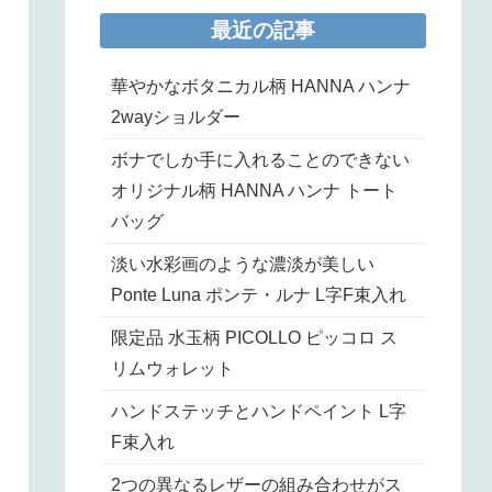
最近の記事
華やかなボタニカル柄 HANNA ハンナ
2wayショルダー
ボナでしか手に入れることのできない
オリジナル柄 HANNA ハンナ トート
バッグ
淡い水彩画のような濃淡が美しい
Ponte Luna ポンテ・ルナ L字F束入れ
限定品 水玉柄 PICOLLO ピッコロ ス
リムウォレット
ハンドステッチとハンドペイント L字
F束入れ
2つの異なるレザーの組み合わせがス