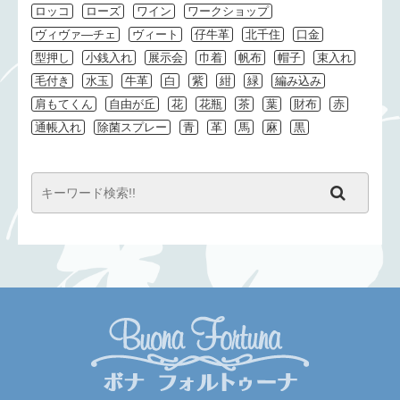
ロッコ
ローズ
ワイン
ワークショップ
ヴィヴァ―チェ
ヴィート
仔牛革
北千住
口金
型押し
小銭入れ
展示会
巾着
帆布
帽子
束入れ
毛付き
水玉
牛革
白
紫
紺
緑
編み込み
肩もてくん
自由が丘
花
花瓶
茶
葉
財布
赤
通帳入れ
除菌スプレー
青
革
馬
麻
黒