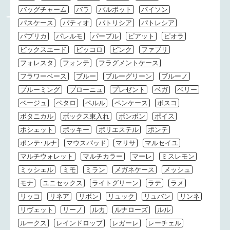
バッグチャーム
バラ
バルボット
パイソン
パスケース
パティオ
パトリシア
パトレシア
パプリカ
パレルモ
パープル
ピアット
ピオラ
ピックスエード
ピッコロ
ピンク
ファブリ
フォレスタ
フォンテ
フラグメントケース
フラワーベース
ブルー
ブルーグリーン
ブルーノ
ブルーミング
ブローニュ
プレゼント
ベガ
ベリー
ベージュ
ペタロ
ペルル
ペンケース
ボスコ
ボタニカル
ボックス束入れ
ボンボン
ポイス
ポシェット
ポッキー
ポリエステル
ポンテ
ポンテ･ルナ
マウスパッド
マリサ
マルセイユ
マルチウォレット
マルチカラー
マーレ
ミスレモン
ミッシェル
ミモ
ミラン
メガネケース
メッシュ
モナ
ユニセックス
ライトグリーン
ラテ
ラメ
リッコ
リネア
リボン
リュック
リュバン
リンネ
リヴェット
リーノ
ルカ
ルナローズ
ルル
ルークス
レインドロップ
レガーレ
レーチェル