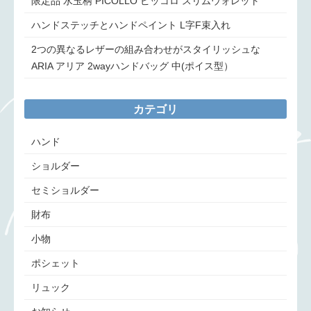
限定品 水玉柄 PICOLLO ピッコロ スリムウォレット
ハンドステッチとハンドペイント L字F束入れ
2つの異なるレザーの組み合わせがスタイリッシュな
ARIA アリア 2wayハンドバッグ 中(ポイス型）
カテゴリ
ハンド
ショルダー
セミショルダー
財布
小物
ポシェット
リュック