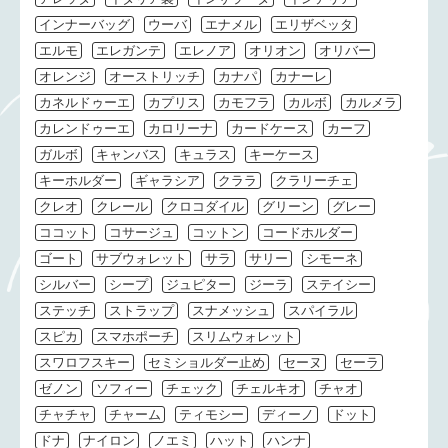
インナーバッグ
ウーバ
エナメル
エリザベッタ
エルモ
エレガンテ
エレノア
オリオン
オリバー
オレンジ
オーストリッチ
カナパ
カナーレ
カネルドゥーエ
カプリス
カモフラ
カルボ
カルメラ
カレンドゥーエ
カロリーナ
カードケース
カーフ
ガルボ
キャンバス
キュラス
キーケース
キーホルダー
ギャラシア
クララ
クラリーチェ
クレオ
クレール
クロコダイル
グリーン
グレー
ココット
コサージュ
コットン
コードホルダー
ゴート
サブウォレット
サラ
サリー
シモーネ
シルバー
シープ
ジュピター
ジーラ
ステイシー
ステッチ
ストラップ
スナメッシュ
スパイラル
スピカ
スマホポーチ
スリムウォレット
スワロフスキー
セミショルダー止め
セーヌ
セーラ
ゼノン
ソフィー
チェック
チェルキオ
チャオ
チャチャ
チャーム
ティモシー
ディーノ
ドット
ドナ
ナイロン
ノエミ
ハット
ハンナ