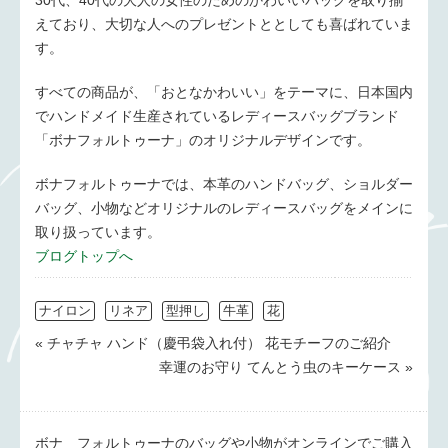
30代、40代の大人の女性のためのかわいいバッグを取り揃
えており、大切な人へのプレゼントととしても喜ばれていま
す。
すべての商品が、「おとなかわいい」をテーマに、日本国内
でハンドメイド生産されているレディースバッグブランド
「ボナフォルトゥーナ」のオリジナルデザインです。
ボナフォルトゥーナでは、本革のハンドバッグ、ショルダー
バッグ、小物などオリジナルのレディースバッグをメインに
取り扱っています。
ブログトップへ
ナイロン
リネア
型押し
牛革
花
« チャチャ ハンド（慶弔袋入れ付） 花モチーフのご紹介
幸運のお守り てんとう虫のキーケース »
ボナ フォルトゥーナのバッグや小物がオンラインでご購入