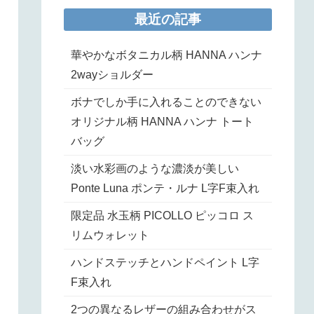
最近の記事
華やかなボタニカル柄 HANNA ハンナ
2wayショルダー
ボナでしか手に入れることのできない
オリジナル柄 HANNA ハンナ トート
バッグ
淡い水彩画のような濃淡が美しい
Ponte Luna ポンテ・ルナ L字F束入れ
限定品 水玉柄 PICOLLO ピッコロ ス
リムウォレット
ハンドステッチとハンドペイント L字
F束入れ
2つの異なるレザーの組み合わせがス