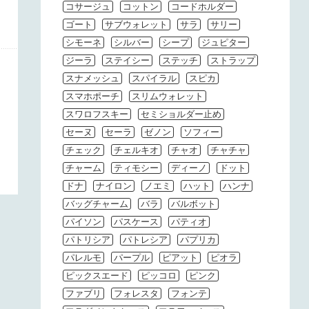
コサージュ
コットン
コードホルダー
ゴート
サブウォレット
サラ
サリー
シモーネ
シルバー
シープ
ジュピター
ジーラ
ステイシー
ステッチ
ストラップ
スナメッシュ
スパイラル
スピカ
スマホポーチ
スリムウォレット
スワロフスキー
セミショルダー止め
セーヌ
セーラ
ゼノン
ソフィー
チェック
チェルキオ
チャオ
チャチャ
チャーム
ティモシー
ディーノ
ドット
ドナ
ナイロン
ノエミ
ハット
ハンナ
バッグチャーム
バラ
バルボット
パイソン
パスケース
パティオ
パトリシア
パトレシア
パプリカ
パレルモ
パープル
ピアット
ピオラ
ピックスエード
ピッコロ
ピンク
ファブリ
フォレスタ
フォンテ