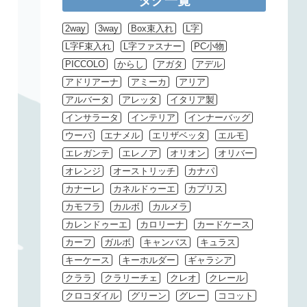
タグ一覧
2way
3way
Box束入れ
L字
L字F束入れ
L字ファスナー
PC小物
PICCOLO
からし
アガタ
アデル
アドリアーナ
アミーカ
アリア
アルバータ
アレッタ
イタリア製
インサラータ
インテリア
インナーバッグ
ウーバ
エナメル
エリザベッタ
エルモ
エレガンテ
エレノア
オリオン
オリバー
オレンジ
オーストリッチ
カナパ
カナーレ
カネルドゥーエ
カプリス
カモフラ
カルボ
カルメラ
カレンドゥーエ
カロリーナ
カードケース
カーフ
ガルボ
キャンバス
キュラス
キーケース
キーホルダー
ギャラシア
クララ
クラリーチェ
クレオ
クレール
クロコダイル
グリーン
グレー
ココット