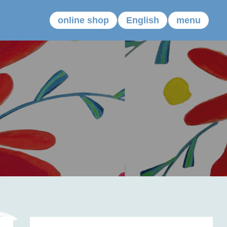
online shop
English
menu