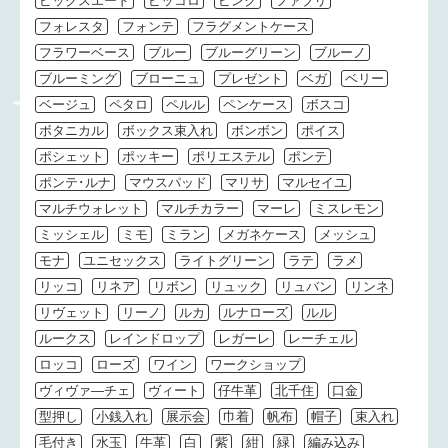
ピックスエード
ピッコロ
ピンク
ファブリ
フォレスタ
フォンテ
フラグメントケース
フラワーベース
ブルー
ブルーグリーン
ブルーノ
ブルーミング
ブローニュ
プレゼント
ベガ
ベリー
ベージュ
ペタロ
ペルル
ペンケース
ボスコ
ボタニカル
ボックス束入れ
ボンボン
ポイス
ポシェット
ポッキー
ポリエステル
ポンテ
ポンテ･ルナ
マウスパッド
マリサ
マルセイユ
マルチウォレット
マルチカラー
マーレ
ミスレモン
ミッシェル
ミモ
ミラン
メガネケース
メッシュ
モナ
ユニセックス
ライトグリーン
ラテ
ラメ
リッコ
リネア
リボン
リュック
リュバン
リンネ
リヴェット
リーノ
ルカ
ルナローズ
ルル
ルークス
レインドロップ
レガーレ
レーチェル
ロッコ
ローズ
ワイン
ワークショップ
ヴィヴァ―チェ
ヴィート
仔牛革
北千住
口金
型押し
小銭入れ
展示会
巾着
帆布
帽子
束入れ
毛付き
水玉
牛革
白
紫
紺
緑
編み込み