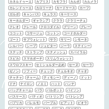
カネルドゥーエ
カプリス
カモフラ
カルボ
カルメラ
カレンドゥーエ
カロリーナ
カードケース
カーフ
ガルボ
キャンバス
キュラス
キーケース
キーホルダー
ギャラシア
クララ
クラリーチェ
クレオ
クレール
クロコダイル
グリーン
グレー
ココット
コサージュ
コットン
コードホルダー
ゴート
サブウォレット
サラ
サリー
シモーネ
シルバー
シープ
ジュピター
ジーラ
ステイシー
ステッチ
ストラップ
スナメッシュ
スパイラル
スピカ
スマホポーチ
スリムウォレット
スワロフスキー
セミショルダー止め
セーヌ
セーラ
ゼノン
ソフィー
チェック
チェルキオ
チャオ
チャチャ
チャーム
ティモシー
ディーノ
ドット
ドナ
ナイロン
ノエミ
ハット
ハンナ
バッグチャーム
バラ
バルボット
パイソン
パスケース
パティオ
パトリシア
パトレシア
パプリカ
パレルモ
パープル
ピアット
ピオラ