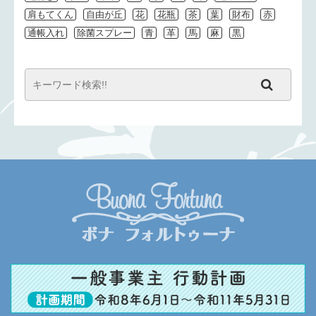
肩もてくん
自由が丘
花
花瓶
茶
葉
財布
赤
通帳入れ
除菌スプレー
青
革
馬
麻
黒