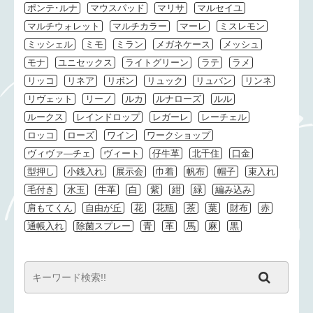
ポンテ･ルナ
マウスパッド
マリサ
マルセイユ
マルチウォレット
マルチカラー
マーレ
ミスレモン
ミッシェル
ミモ
ミラン
メガネケース
メッシュ
モナ
ユニセックス
ライトグリーン
ラテ
ラメ
リッコ
リネア
リボン
リュック
リュバン
リンネ
リヴェット
リーノ
ルカ
ルナローズ
ルル
ルークス
レインドロップ
レガーレ
レーチェル
ロッコ
ローズ
ワイン
ワークショップ
ヴィヴァ―チェ
ヴィート
仔牛革
北千住
口金
型押し
小銭入れ
展示会
巾着
帆布
帽子
束入れ
毛付き
水玉
牛革
白
紫
紺
緑
編み込み
肩もてくん
自由が丘
花
花瓶
茶
葉
財布
赤
通帳入れ
除菌スプレー
青
革
馬
麻
黒