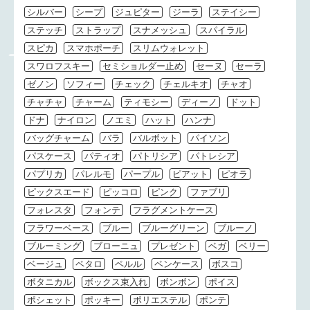
シルバー
シープ
ジュピター
ジーラ
ステイシー
ステッチ
ストラップ
スナメッシュ
スパイラル
スピカ
スマホポーチ
スリムウォレット
スワロフスキー
セミショルダー止め
セーヌ
セーラ
ゼノン
ソフィー
チェック
チェルキオ
チャオ
チャチャ
チャーム
ティモシー
ディーノ
ドット
ドナ
ナイロン
ノエミ
ハット
ハンナ
バッグチャーム
バラ
バルボット
パイソン
パスケース
パティオ
パトリシア
パトレシア
パプリカ
パレルモ
パープル
ピアット
ピオラ
ピックスエード
ピッコロ
ピンク
ファブリ
フォレスタ
フォンテ
フラグメントケース
フラワーベース
ブルー
ブルーグリーン
ブルーノ
ブルーミング
ブローニュ
プレゼント
ベガ
ベリー
ベージュ
ペタロ
ペルル
ペンケース
ボスコ
ボタニカル
ボックス束入れ
ボンボン
ポイス
ポシェット
ポッキー
ポリエステル
ポンテ