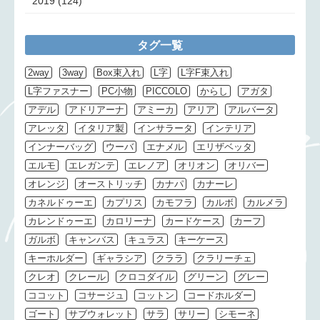
2019
(124)
タグ一覧
2way
3way
Box束入れ
L字
L字F束入れ
L字ファスナー
PC小物
PICCOLO
からし
アガタ
アデル
アドリアーナ
アミーカ
アリア
アルバータ
アレッタ
イタリア製
インサラータ
インテリア
インナーバッグ
ウーバ
エナメル
エリザベッタ
エルモ
エレガンテ
エレノア
オリオン
オリバー
オレンジ
オーストリッチ
カナパ
カナーレ
カネルドゥーエ
カプリス
カモフラ
カルボ
カルメラ
カレンドゥーエ
カロリーナ
カードケース
カーフ
ガルボ
キャンバス
キュラス
キーケース
キーホルダー
ギャラシア
クララ
クラリーチェ
クレオ
クレール
クロコダイル
グリーン
グレー
ココット
コサージュ
コットン
コードホルダー
ゴート
サブウォレット
サラ
サリー
シモーネ