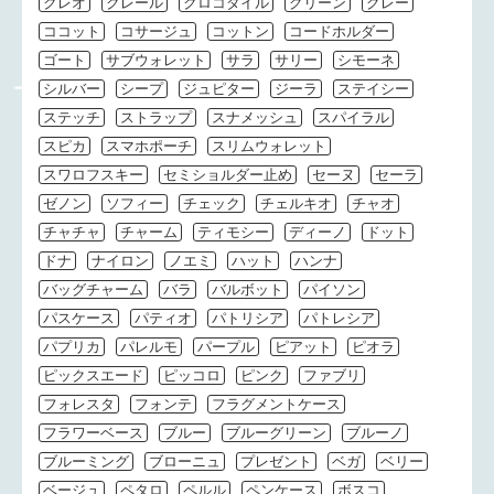
クレオ
クレール
クロコダイル
グリーン
グレー
ココット
コサージュ
コットン
コードホルダー
ゴート
サブウォレット
サラ
サリー
シモーネ
シルバー
シープ
ジュピター
ジーラ
ステイシー
ステッチ
ストラップ
スナメッシュ
スパイラル
スピカ
スマホポーチ
スリムウォレット
スワロフスキー
セミショルダー止め
セーヌ
セーラ
ゼノン
ソフィー
チェック
チェルキオ
チャオ
チャチャ
チャーム
ティモシー
ディーノ
ドット
ドナ
ナイロン
ノエミ
ハット
ハンナ
バッグチャーム
バラ
バルボット
パイソン
パスケース
パティオ
パトリシア
パトレシア
パプリカ
パレルモ
パープル
ピアット
ピオラ
ピックスエード
ピッコロ
ピンク
ファブリ
フォレスタ
フォンテ
フラグメントケース
フラワーベース
ブルー
ブルーグリーン
ブルーノ
ブルーミング
ブローニュ
プレゼント
ベガ
ベリー
ベージュ
ペタロ
ペルル
ペンケース
ボスコ