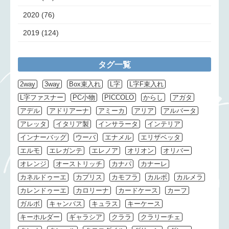
2020
(76)
2019
(124)
タグ一覧
2way
3way
Box束入れ
L字
L字F束入れ
L字ファスナー
PC小物
PICCOLO
からし
アガタ
アデル
アドリアーナ
アミーカ
アリア
アルバータ
アレッタ
イタリア製
インサラータ
インテリア
インナーバッグ
ウーバ
エナメル
エリザベッタ
エルモ
エレガンテ
エレノア
オリオン
オリバー
オレンジ
オーストリッチ
カナパ
カナーレ
カネルドゥーエ
カプリス
カモフラ
カルボ
カルメラ
カレンドゥーエ
カロリーナ
カードケース
カーフ
ガルボ
キャンバス
キュラス
キーケース
キーホルダー
ギャラシア
クララ
クラリーチェ