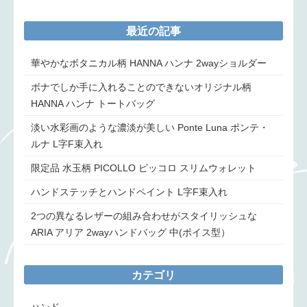
最近の記事
華やかなボタニカル柄 HANNA ハンナ 2wayショルダー
ボナでしか手に入れることのできないオリジナル柄
HANNA ハンナ トートバッグ
淡い水彩画のような濃淡が美しい Ponte Luna ポンテ・
ルナ L字F束入れ
限定品 水玉柄 PICOLLO ピッコロ スリムウォレット
ハンドステッチとハンドペイント L字F束入れ
2つの異なるレザーの組み合わせがスタイリッシュな
ARIA アリア 2wayハンドバッグ 中(ポイス型）
カテゴリ
ハンド