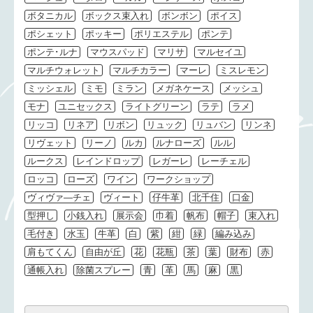
ボタニカル
ボックス束入れ
ボンボン
ポイス
ポシェット
ポッキー
ポリエステル
ポンテ
ポンテ･ルナ
マウスパッド
マリサ
マルセイユ
マルチウォレット
マルチカラー
マーレ
ミスレモン
ミッシェル
ミモ
ミラン
メガネケース
メッシュ
モナ
ユニセックス
ライトグリーン
ラテ
ラメ
リッコ
リネア
リボン
リュック
リュバン
リンネ
リヴェット
リーノ
ルカ
ルナローズ
ルル
ルークス
レインドロップ
レガーレ
レーチェル
ロッコ
ローズ
ワイン
ワークショップ
ヴィヴァ―チェ
ヴィート
仔牛革
北千住
口金
型押し
小銭入れ
展示会
巾着
帆布
帽子
束入れ
毛付き
水玉
牛革
白
紫
紺
緑
編み込み
肩もてくん
自由が丘
花
花瓶
茶
葉
財布
赤
通帳入れ
除菌スプレー
青
革
馬
麻
黒