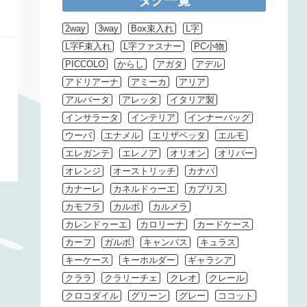
タグ一覧
2way
3way
Box束入れ
L字
L字F束入れ
L字ファスナー
PC小物
PICCOLO
からし
アガタ
アデル
アドリアーナ
アミーカ
アリア
アルバータ
アレッタ
イタリア製
インサラータ
インテリア
インナーバッグ
ウーバ
エナメル
エリザベッタ
エルモ
エレガンテ
エレノア
オリオン
オリバー
オレンジ
オーストリッチ
カナパ
カナーレ
カネルドゥーエ
カプリス
カモフラ
カルボ
カルメラ
カレンドゥーエ
カロリーナ
カードケース
カーフ
ガルボ
キャンバス
キュラス
キーケース
キーホルダー
ギャラシア
クララ
クラリーチェ
クレオ
クレール
クロコダイル
グリーン
グレー
ココット