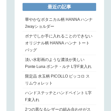
最近の記事
華やかなボタニカル柄 HANNA ハンナ
2wayショルダー
ボナでしか手に入れることのできない
オリジナル柄 HANNA ハンナ トート
バッグ
淡い水彩画のような濃淡が美しい
Ponte Luna ポンテ・ルナ L字F束入れ
限定品 水玉柄 PICOLLO ピッコロ ス
リムウォレット
ハンドステッチとハンドペイント L字
F束入れ
2つの異なるレザーの組み合わせがス