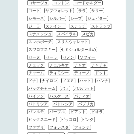
コサージュ
コットン
コードホルダー
ゴート
サブウォレット
サラ
サリー
シモーネ
シルバー
シープ
ジュピター
ジーラ
ステイシー
ステッチ
ストラップ
スナメッシュ
スパイラル
スピカ
スマホポーチ
スリムウォレット
スワロフスキー
セミショルダー止め
セーヌ
セーラ
ゼノン
ソフィー
チェック
チェルキオ
チャオ
チャチャ
チャーム
ティモシー
ディーノ
ドット
ドナ
ナイロン
ノエミ
ハット
ハンナ
バッグチャーム
バラ
バルボット
パイソン
パスケース
パティオ
パトリシア
パトレシア
パプリカ
パレルモ
パープル
ピアット
ピオラ
ピックスエード
ピッコロ
ピンク
ファブリ
フォレスタ
フォンテ