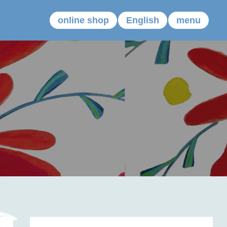
online shop
English
menu