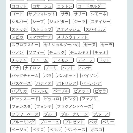
ココット
コサージュ
コットン
コードホルダー
ゴート
サブウォレット
サラ
サリー
シモーネ
シルバー
シープ
ジュピター
ジーラ
ステイシー
ステッチ
ストラップ
スナメッシュ
スパイラル
スピカ
スマホポーチ
スリムウォレット
スワロフスキー
セミショルダー止め
セーヌ
セーラ
ゼノン
ソフィー
チェック
チェルキオ
チャオ
チャチャ
チャーム
ティモシー
ディーノ
ドット
ドナ
ナイロン
ノエミ
ハット
ハンナ
バッグチャーム
バラ
バルボット
パイソン
パスケース
パティオ
パトリシア
パトレシア
パプリカ
パレルモ
パープル
ピアット
ピオラ
ピックスエード
ピッコロ
ピンク
ファブリ
フォレスタ
フォンテ
フラグメントケース
フラワーベース
ブルー
ブルーグリーン
ブルーノ
ブルーミング
ブローニュ
プレゼント
ベガ
ベリー
ベージュ
ペタロ
ペルル
ペンケース
ボスコ