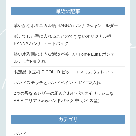
最近の記事
華やかなボタニカル柄 HANNA ハンナ 2wayショルダー
ボナでしか手に入れることのできないオリジナル柄
HANNA ハンナ トートバッグ
淡い水彩画のような濃淡が美しい Ponte Luna ポンテ・
ルナ L字F束入れ
限定品 水玉柄 PICOLLO ピッコロ スリムウォレット
ハンドステッチとハンドペイント L字F束入れ
2つの異なるレザーの組み合わせがスタイリッシュな
ARIA アリア 2wayハンドバッグ 中(ポイス型）
カテゴリ
ハンド