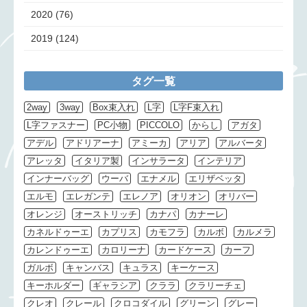
2020
(76)
2019
(124)
タグ一覧
2way
3way
Box束入れ
L字
L字F束入れ
L字ファスナー
PC小物
PICCOLO
からし
アガタ
アデル
アドリアーナ
アミーカ
アリア
アルバータ
アレッタ
イタリア製
インサラータ
インテリア
インナーバッグ
ウーバ
エナメル
エリザベッタ
エルモ
エレガンテ
エレノア
オリオン
オリバー
オレンジ
オーストリッチ
カナパ
カナーレ
カネルドゥーエ
カプリス
カモフラ
カルボ
カルメラ
カレンドゥーエ
カロリーナ
カードケース
カーフ
ガルボ
キャンバス
キュラス
キーケース
キーホルダー
ギャラシア
クララ
クラリーチェ
クレオ
クレール
クロコダイル
グリーン
グレー