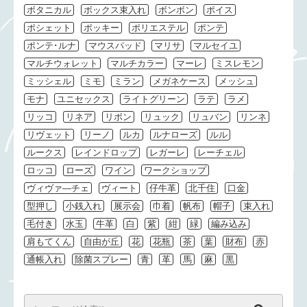
ボタニカル
ボックス束入れ
ボンボン
ポイス
ポシェット
ポッキー
ポリエステル
ポンテ
ポンテ･ルナ
マウスパッド
マリサ
マルセイユ
マルチウォレット
マルチカラー
マーレ
ミスレモン
ミッシェル
ミモ
ミラン
メガネケース
メッシュ
モナ
ユニセックス
ライトグリーン
ラテ
ラメ
リッコ
リネア
リボン
リュック
リュバン
リンネ
リヴェット
リーノ
ルカ
ルナローズ
ルル
ルークス
レインドロップ
レガーレ
レーチェル
ロッコ
ローズ
ワイン
ワークショップ
ヴィヴァ―チェ
ヴィート
仔牛革
北千住
口金
型押し
小銭入れ
展示会
巾着
帆布
帽子
束入れ
毛付き
水玉
牛革
白
紫
紺
緑
編み込み
肩もてくん
自由が丘
花
花瓶
茶
葉
財布
赤
通帳入れ
除菌スプレー
青
革
馬
麻
黒