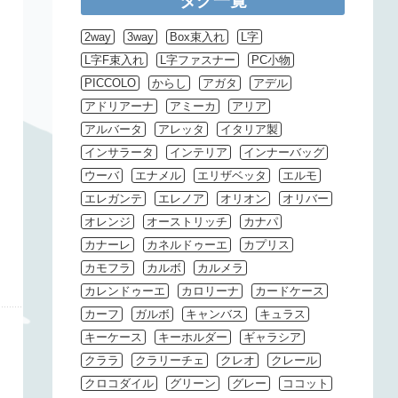
タグ一覧
2way
3way
Box束入れ
L字
L字F束入れ
L字ファスナー
PC小物
PICCOLO
からし
アガタ
アデル
アドリアーナ
アミーカ
アリア
アルバータ
アレッタ
イタリア製
インサラータ
インテリア
インナーバッグ
ウーバ
エナメル
エリザベッタ
エルモ
エレガンテ
エレノア
オリオン
オリバー
オレンジ
オーストリッチ
カナパ
カナーレ
カネルドゥーエ
カプリス
カモフラ
カルボ
カルメラ
カレンドゥーエ
カロリーナ
カードケース
カーフ
ガルボ
キャンバス
キュラス
キーケース
キーホルダー
ギャラシア
クララ
クラリーチェ
クレオ
クレール
クロコダイル
グリーン
グレー
ココット