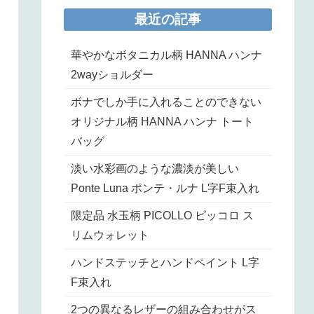
最近の記事
華やかなボタニカル柄 HANNA ハンナ
2wayショルダー
ボナでしか手に入れることのできない
オリジナル柄 HANNA ハンナ トート
バッグ
淡い水彩画のような濃淡が美しい
Ponte Luna ポンテ・ルナ L字F束入れ
限定品 水玉柄 PICOLLO ピッコロ ス
リムウォレット
ハンドステッチとハンドペイント L字
F束入れ
2つの異なるレザーの組み合わせがス