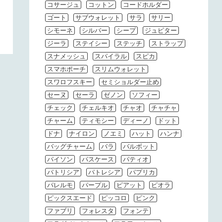
コサージュ
コットン
コードホルダー
ゴート
サブウォレット
サラ
サリー
シモーネ
シルバー
シープ
ジュピター
ジーラ
ステイシー
ステッチ
ストラップ
スナメッシュ
スパイラル
スピカ
スマホポーチ
スリムウォレット
スワロフスキー
セミショルダー止め
セーヌ
セーラ
ゼノン
ソフィー
チェック
チェルキオ
チャオ
チャチャ
チャーム
ティモシー
ディーノ
ドット
ドナ
ナイロン
ノエミ
ハット
ハンナ
バッグチャーム
バラ
バルボット
パイソン
パスケース
パティオ
パトリシア
パトレシア
パプリカ
パレルモ
パープル
ピアット
ピオラ
ピックスエード
ピッコロ
ピンク
ファブリ
フォレスタ
フォンテ