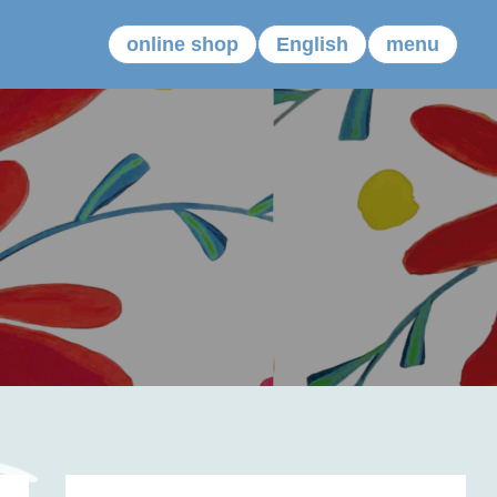
online shop
English
menu