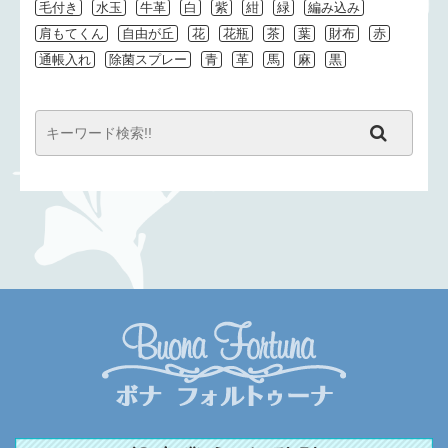
毛付き
水玉
牛革
白
紫
紺
緑
編み込み
肩もてくん
自由が丘
花
花瓶
茶
葉
財布
赤
通帳入れ
除菌スプレー
青
革
馬
麻
黒