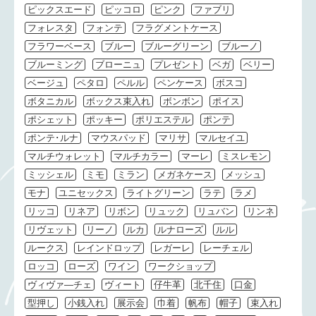
ピックスエード
ピッコロ
ピンク
ファブリ
フォレスタ
フォンテ
フラグメントケース
フラワーベース
ブルー
ブルーグリーン
ブルーノ
ブルーミング
ブローニュ
プレゼント
ベガ
ベリー
ベージュ
ペタロ
ペルル
ペンケース
ボスコ
ボタニカル
ボックス束入れ
ボンボン
ポイス
ポシェット
ポッキー
ポリエステル
ポンテ
ポンテ･ルナ
マウスパッド
マリサ
マルセイユ
マルチウォレット
マルチカラー
マーレ
ミスレモン
ミッシェル
ミモ
ミラン
メガネケース
メッシュ
モナ
ユニセックス
ライトグリーン
ラテ
ラメ
リッコ
リネア
リボン
リュック
リュバン
リンネ
リヴェット
リーノ
ルカ
ルナローズ
ルル
ルークス
レインドロップ
レガーレ
レーチェル
ロッコ
ローズ
ワイン
ワークショップ
ヴィヴァ―チェ
ヴィート
仔牛革
北千住
口金
型押し
小銭入れ
展示会
巾着
帆布
帽子
束入れ