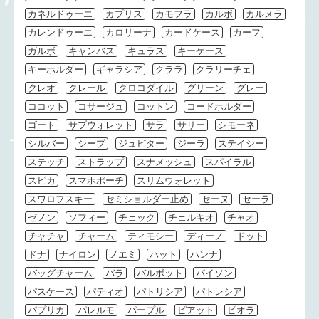
カネルドゥーエ
カプリス
カモフラ
カルボ
カルメラ
カレンドゥーエ
カロリーナ
カードケース
カーフ
ガルボ
キャンバス
キュラス
キーケース
キーホルダー
ギャラシア
クララ
クラリーチェ
クレオ
クレール
クロコダイル
グリーン
グレー
ココット
コサージュ
コットン
コードホルダー
ゴート
サブウォレット
サラ
サリー
シモーネ
シルバー
シープ
ジュピター
ジーラ
ステイシー
ステッチ
ストラップ
スナメッシュ
スパイラル
スピカ
スマホポーチ
スリムウォレット
スワロフスキー
セミショルダー止め
セーヌ
セーラ
ゼノン
ソフィー
チェック
チェルキオ
チャオ
チャチャ
チャーム
ティモシー
ディーノ
ドット
ドナ
ナイロン
ノエミ
ハット
ハンナ
バッグチャーム
バラ
バルボット
パイソン
パスケース
パティオ
パトリシア
パトレシア
パプリカ
パレルモ
パープル
ピアット
ピオラ