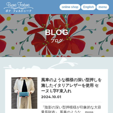
online shop
English
menu
BLOG
ブログ
風車のような模様の深い型押しを
施したイタリアレザーを使用 セ
ーヌ L字F束入れ
2024.10.01
『陰影の深い型押模様が印象的な大容
量長財布』 風車のような... more