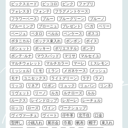
ピックスエード
ピッコロ
ピンク
ファブリ
フォレスタ
フォンテ
フラグメントケース
フラワーベース
ブルー
ブルーグリーン
ブルーノ
ブルーミング
ブローニュ
プレゼント
ベガ
ベリー
ベージュ
ペタロ
ペルル
ペンケース
ボスコ
ボタニカル
ボックス束入れ
ボンボン
ポイス
ポシェット
ポッキー
ポリエステル
ポンテ
ポンテ･ルナ
マウスパッド
マリサ
マルセイユ
マルチウォレット
マルチカラー
マーレ
ミスレモン
ミッシェル
ミモ
ミラン
メガネケース
メッシュ
モナ
ユニセックス
ライトグリーン
ラテ
ラメ
リッコ
リネア
リボン
リュック
リュバン
リンネ
リヴェット
リーノ
ルカ
ルナローズ
ルル
ルークス
レインドロップ
レガーレ
レーチェル
ロッコ
ローズ
ワイン
ワークショップ
ヴィヴァ―チェ
ヴィート
仔牛革
北千住
口金
型押し
小銭入れ
展示会
巾着
帆布
帽子
束入れ