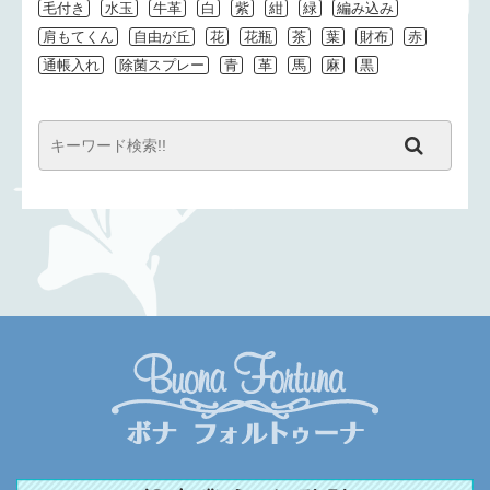
毛付き
水玉
牛革
白
紫
紺
緑
編み込み
肩もてくん
自由が丘
花
花瓶
茶
葉
財布
赤
通帳入れ
除菌スプレー
青
革
馬
麻
黒