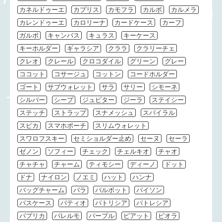
カネルドゥーエ
カプリス
カモフラ
カルボ
カルメラ
カレンドゥーエ
カロリーナ
カードケース
カーフ
ガルボ
キャンバス
キュラス
キーケース
キーホルダー
ギャラシア
クララ
クラリーチェ
クレオ
クレール
クロコダイル
グリーン
グレー
ココット
コサージュ
コットン
コードホルダー
ゴート
サブウォレット
サラ
サリー
シモーネ
シルバー
シープ
ジュピター
ジーラ
ステイシー
ステッチ
ストラップ
スナメッシュ
スパイラル
スピカ
スマホポーチ
スリムウォレット
スワロフスキー
セミショルダー止め
セーヌ
セーラ
ゼノン
ソフィー
チェック
チェルキオ
チャオ
チャチャ
チャーム
ティモシー
ディーノ
ドット
ドナ
ナイロン
ノエミ
ハット
ハンナ
バッグチャーム
バラ
バルボット
パイソン
パスケース
パティオ
パトリシア
パトレシア
パプリカ
パレルモ
パープル
ピアット
ピオラ