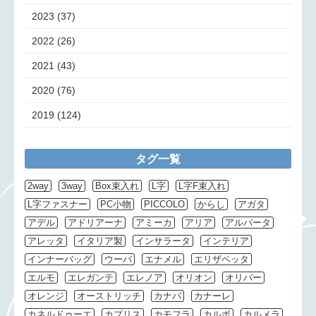
2023
(37)
2022
(26)
2021
(43)
2020
(76)
2019
(124)
タグ一覧
2way
3way
Box束入れ
L字
L字F束入れ
L字ファスナー
PC小物
PICCOLO
からし
アガタ
アデル
アドリアーナ
アミーカ
アリア
アルバータ
アレッタ
イタリア製
インサラータ
インテリア
インナーバッグ
ウーバ
エナメル
エリザベッタ
エルモ
エレガンテ
エレノア
オリオン
オリバー
オレンジ
オーストリッチ
カナパ
カナーレ
カネルドゥーエ
カプリス
カモフラ
カルボ
カルメラ