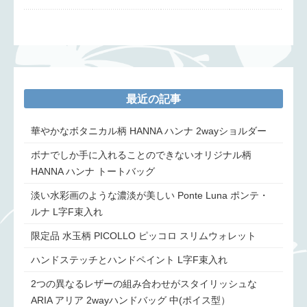
最近の記事
華やかなボタニカル柄 HANNA ハンナ 2wayショルダー
ボナでしか手に入れることのできないオリジナル柄
HANNA ハンナ トートバッグ
淡い水彩画のような濃淡が美しい Ponte Luna ポンテ・
ルナ L字F束入れ
限定品 水玉柄 PICOLLO ピッコロ スリムウォレット
ハンドステッチとハンドペイント L字F束入れ
2つの異なるレザーの組み合わせがスタイリッシュな
ARIA アリア 2wayハンドバッグ 中(ポイス型）