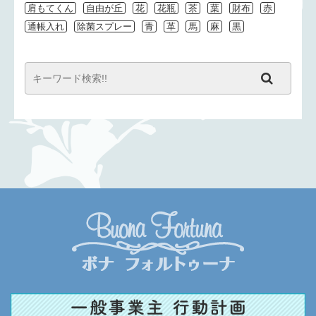
肩もてくん
自由が丘
花
花瓶
茶
葉
財布
赤
通帳入れ
除菌スプレー
青
革
馬
麻
黒