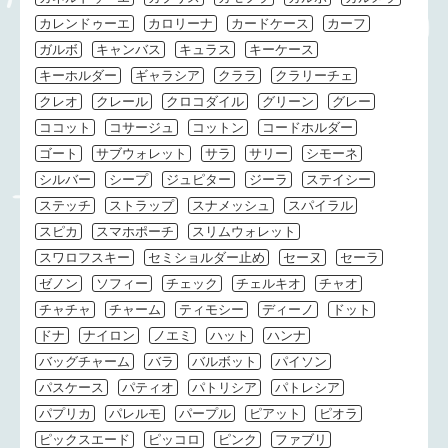
カレンドゥーエ
カロリーナ
カードケース
カーフ
ガルボ
キャンバス
キュラス
キーケース
キーホルダー
ギャラシア
クララ
クラリーチェ
クレオ
クレール
クロコダイル
グリーン
グレー
ココット
コサージュ
コットン
コードホルダー
ゴート
サブウォレット
サラ
サリー
シモーネ
シルバー
シープ
ジュピター
ジーラ
ステイシー
ステッチ
ストラップ
スナメッシュ
スパイラル
スピカ
スマホポーチ
スリムウォレット
スワロフスキー
セミショルダー止め
セーヌ
セーラ
ゼノン
ソフィー
チェック
チェルキオ
チャオ
チャチャ
チャーム
ティモシー
ディーノ
ドット
ドナ
ナイロン
ノエミ
ハット
ハンナ
バッグチャーム
バラ
バルボット
パイソン
パスケース
パティオ
パトリシア
パトレシア
パプリカ
パレルモ
パープル
ピアット
ピオラ
ピックスエード
ピッコロ
ピンク
ファブリ