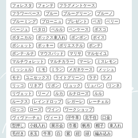
フォレスタ
フォンテ
フラグメントケース
フラワーベース
ブルー
ブルーグリーン
ブルーノ
ブルーミング
ブローニュ
プレゼント
ベガ
ベリー
ベージュ
ペタロ
ペルル
ペンケース
ボスコ
ボタニカル
ボックス束入れ
ボンボン
ポイス
ポシェット
ポッキー
ポリエステル
ポンテ
ポンテ･ルナ
マウスパッド
マリサ
マルセイユ
マルチウォレット
マルチカラー
マーレ
ミスレモン
ミッシェル
ミモ
ミラン
メガネケース
メッシュ
モナ
ユニセックス
ライトグリーン
ラテ
ラメ
リッコ
リネア
リボン
リュック
リュバン
リンネ
リヴェット
リーノ
ルカ
ルナローズ
ルル
ルークス
レインドロップ
レガーレ
レーチェル
ロッコ
ローズ
ワイン
ワークショップ
ヴィヴァ―チェ
ヴィート
仔牛革
北千住
口金
型押し
小銭入れ
展示会
巾着
帆布
帽子
束入れ
毛付き
水玉
牛革
白
紫
紺
緑
編み込み