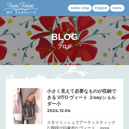
online shop
English
menu
BLOG
ブログ
小さく見えて必要なものが収納で
きる VITO ヴィート ２wayショル
ダー小
2024.12.04
スタイリッシュでアーティスティック
な模様が印象的なヴィート... more