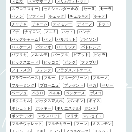
スピカ
スマホポーチ
スリムウォレット
スワロフスキー
セミショルダー止め
セーヌ
セーラ
ゼノン
ソフィー
チェック
チェルキオ
チャオ
チャチャ
チャーム
ティモシー
ディーノ
ドット
ドナ
ナイロン
ノエミ
ハット
ハンナ
バッグチャーム
バラ
バルボット
パイソン
パスケース
パティオ
パトリシア
パトレシア
パプリカ
パレルモ
パープル
ピアット
ピオラ
ピックスエード
ピッコロ
ピンク
ファブリ
フォレスタ
フォンテ
フラグメントケース
フラワーベース
ブルー
ブルーグリーン
ブルーノ
ブルーミング
ブローニュ
プレゼント
ベガ
ベリー
ベージュ
ペタロ
ペルル
ペンケース
ボスコ
ボタニカル
ボックス束入れ
ボンボン
ポイス
ポシェット
ポッキー
ポリエステル
ポンテ
ポンテ･ルナ
マウスパッド
マリサ
マルセイユ
マルチウォレット
マルチカラー
マーレ
ミスレモン
ミッシェル
ミモ
ミラン
メガネケース
メッシュ