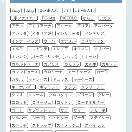
2way
3way
Box束入れ
L字
L字F束入れ
L字ファスナー
PC小物
PICCOLO
からし
アガタ
アデル
アドリアーナ
アミーカ
アリア
アルバータ
アレッタ
イタリア製
インサラータ
インテリア
インナーバッグ
ウーバ
エナメル
エリザベッタ
エルモ
エレガンテ
エレノア
オリオン
オリバー
オレンジ
オーストリッチ
カナパ
カナーレ
カネルドゥーエ
カプリス
カモフラ
カルボ
カルメラ
カレンドゥーエ
カロリーナ
カードケース
カーフ
ガルボ
キャンバス
キュラス
キーケース
キーホルダー
ギャラシア
クララ
クラリーチェ
クレオ
クレール
クロコダイル
グリーン
グレー
ココット
コサージュ
コットン
コードホルダー
ゴート
サブウォレット
サラ
サリー
シモーネ
シルバー
シープ
ジュピター
ジーラ
ステイシー
ステッチ
ストラップ
スナメッシュ
スパイラル