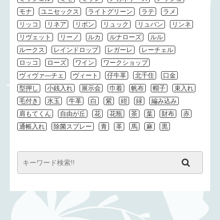
モナ
ユニセックス
ライトグリーン
ラテ
ラメ
リッコ
リネア
リボン
リュック
リュバン
リンネ
リヴェット
リーノ
ルカ
ルナローズ
ルル
ルークス
レインドロップ
レガーレ
レーチェル
ロッコ
ローズ
ワイン
ワークショップ
ヴィヴァ―チェ
ヴィート
仔牛革
北千住
口金
型押し
小銭入れ
展示会
巾着
帆布
帽子
束入れ
毛付き
水玉
牛革
白
紫
紺
緑
編み込み
肩もてくん
自由が丘
花
花瓶
茶
葉
財布
赤
通帳入れ
除菌スプレー
青
革
馬
麻
黒